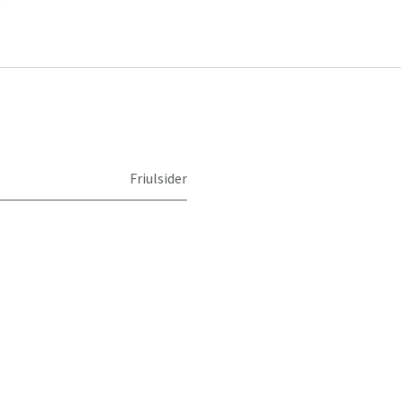
Friulsider
055493