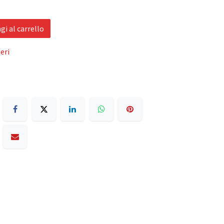
i al carrello
eri