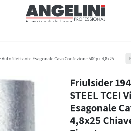
Home
Negozio
Servizi
Notizie
Chi siamo
Contattaci
e Autofilettante Esagonale Cava Confezione 500pz 4,8x25
Friulsider 1
STEEL TCEI Vi
Esagonale Ca
4,8x25 Chiav