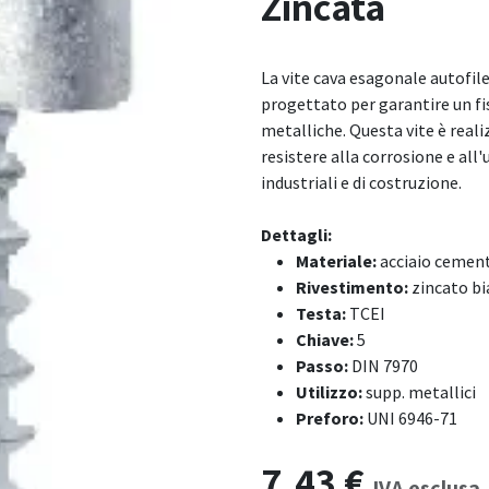
Zincata
La vite cava esagonale autofil
progettato per garantire un fi
metalliche. Questa vite è reali
resistere alla corrosione e all
industriali e di costruzione.
Dettagli:
Materiale:
acciaio cemen
Rivestimento:
zincato b
Testa:
TCEI
Chiave:
5
Passo:
DIN 7970
Utilizzo:
supp. metallici
Preforo:
UNI 6946-71
7,43
€
IVA esclusa