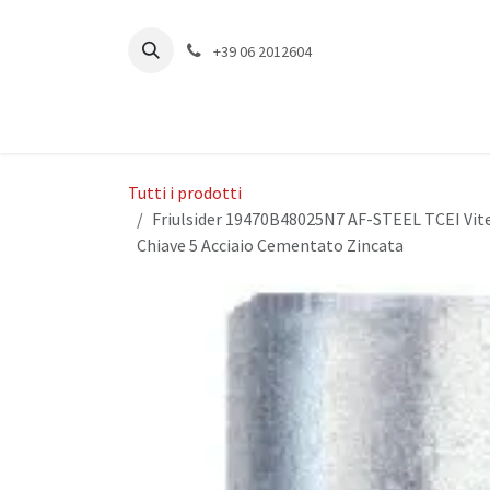
Passa al contenuto
+39 06 2012604
Tutti i prodotti
Friulsider 19470B48025N7 AF-STEEL TCEI Vit
Chiave 5 Acciaio Cementato Zincata