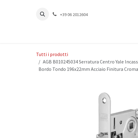
Passa al contenuto
+39 06 2012604
Tutti i prodotti
AGB B010245034 Serratura Centro Yale Incas
Bordo Tondo 196x22mm Acciaio Finitura Crom