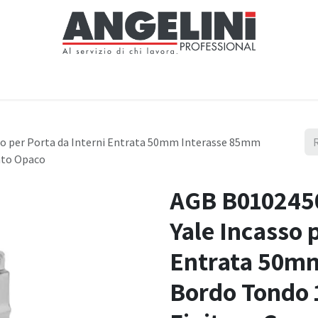
Home
Negozio
Servizi
Notizie
Chi siamo
Contattaci
so per Porta da Interni Entrata 50mm Interasse 85mm
ato Opaco
AGB B0102450
Yale Incasso 
Entrata 50m
Bordo Tondo