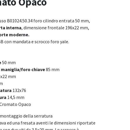
mato Opaco
sso B01024.50.34 foro cilindro entrata 50 mm,
rta interna
, dimensione frontale 196x22 mm,
porte moderne.
GB con mandata e scrocco foro yale.
e
50 mm
 maniglia/foro chiave
85 mm
6x22 mm
mm
ratura
132x76
ura
14,5 mm
 Cromato Opaco
il montaggio della serratura
ava ed una fresata aventi le dimensioni riportate
ra con due viti da 3,5x20 mm. Lo scrocco è