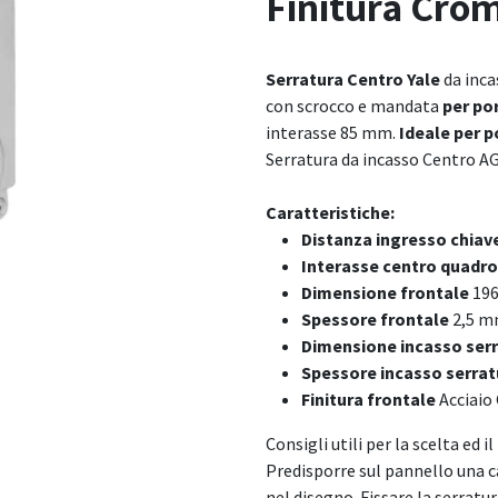
Finitura Cro
Serratura Centro Yale
da inca
con scrocco e mandata
per po
interasse 85 mm.
Ideale per 
Serratura da incasso Centro A
Caratteristiche:
Distanza ingresso chiav
Interasse centro quadro
Dimensione frontale
19
Spessore frontale
2,5 
Dimensione incasso ser
Spessore incasso serrat
Finitura frontale
Acciaio
Consigli utili per la scelta ed 
Predisporre sul pannello una c
nel disegno. Fissare la serratu