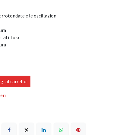
 arrotondate e le oscillazioni
tura
n viti Torx
tura
i al carrello
eri