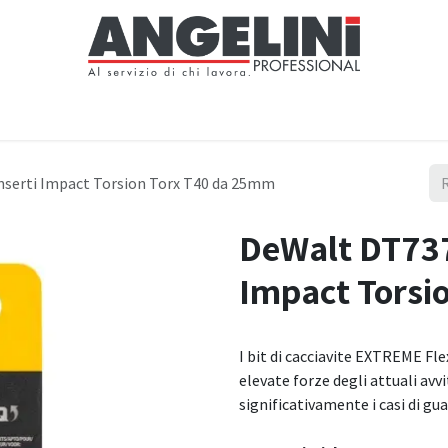
Home
Negozio
Servizi
Notizie
Chi siamo
Contattaci
nserti Impact Torsion Torx T40 da 25mm
DeWalt DT7373
Impact Torsi
I bit di cacciavite EXTREME Fl
elevate forze degli attuali avv
significativamente i casi di gua