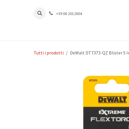
Passa al contenuto
+39 06 2012604
Tutti i prodotti
DeWalt DT7373-QZ Blister 5 I