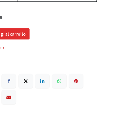
a
i al carrello
eri