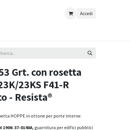
Accedi
3 Grt. con rosetta
/23K/23KS F41-R
o - Resista®
hetta HOPPE in ottone per porte interne:
N 1906: 37-0140A
, guarnitura per edifici pubblici