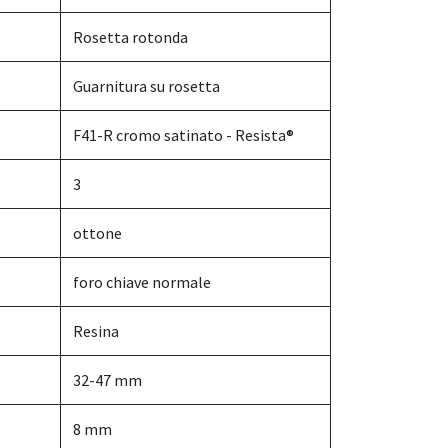
Rosetta rotonda
Guarnitura su rosetta
F41-R cromo satinato - Resista®
3
ottone
foro chiave normale
Resina
32-47 mm
8 mm