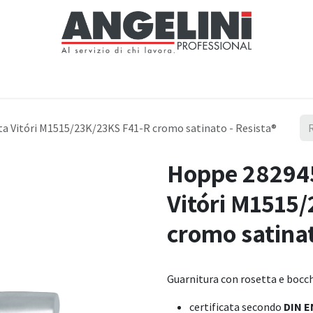
Home
Negozio
Servizi
Notizie
Chi siamo
Contattaci
ta Vitóri M1515/23K/23KS F41-R cromo satinato - Resista®
Hoppe 282945
Vitóri M1515
cromo satinat
Guarnitura con rosetta e bocc
certificata secondo
DIN E