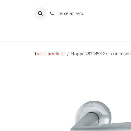
Passa al contenuto
+39 06 2012604
Tutti i prodotti
Hoppe 2829453 Grt. con roset