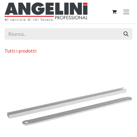
Passa al contenuto
Tutti i prodotti