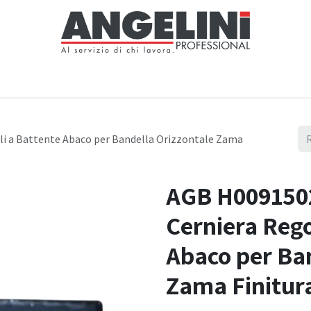
Home
Negozio
Servizi
Notizie
Chi siamo
Contattaci
i a Battente Abaco per Bandella Orizzontale Zama
AGB H009150
Cerniera Rego
Abaco per Ba
Zama Finitur