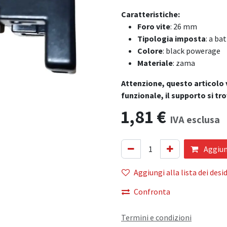
Caratteristiche:
Foro vite
: 26 mm
Tipologia imposta
: a ba
Colore
: black powerage
Materiale
: zama
Attenzione, questo articolo 
funzionale, il supporto si trov
1,81
€
IVA esclusa
Aggiung
Aggiungi alla lista dei desid
Confronta
Termini e condizioni