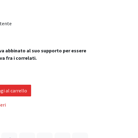
ttente
va abbinato al suo supporto per essere
a fra i correlati.
i al carrello
eri