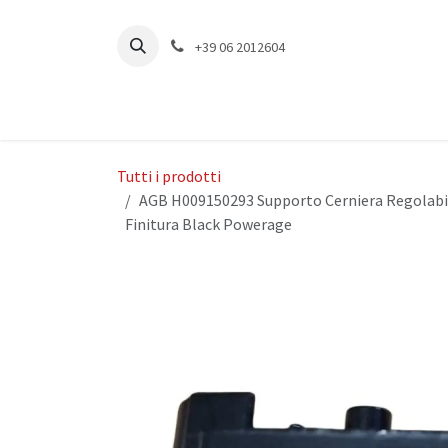
Passa al contenuto
+39 06 2012604
Tutti i prodotti
AGB H009150293 Supporto Cerniera Regolabil
Finitura Black Powerage