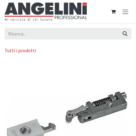
Passa al contenuto
Tutti i prodotti