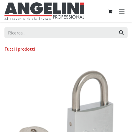
Passa al contenuto
Tutti i prodotti