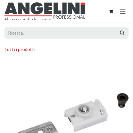
Passa al contenuto
Tutti i prodotti