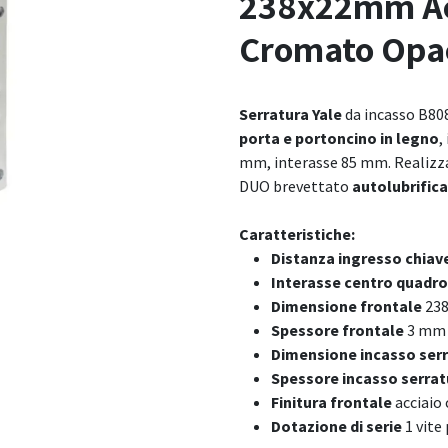
238x22mm Acc
Cromato Opa
Serratura Yale
da incasso B80
porta e portoncino in legno
,
mm, interasse 85 mm. Realizzat
DUO brevettato
autolubrifica
Caratteristiche:
Distanza ingresso chiav
Interasse centro quadro
Dimensione frontale
23
Spessore frontale
3 mm
Dimensione incasso ser
Spessore incasso serra
Finitura frontale
acciaio
Dotazione di serie
1 vite 