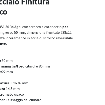
iaio Finitura
co
851.50.34 Agb, con scrocco e catenaccio
per
 ingresso 50 mm, dimensione frontale 238x22
a interamente in acciaio, scrocco reversibile
nte.
e
50 mm
 maniglia/foro cilindro
85 mm
8x22 mm
ratura
170x76 mm
tura
14,5 mm
 cromato opaco
per il fissaggio del cilindro