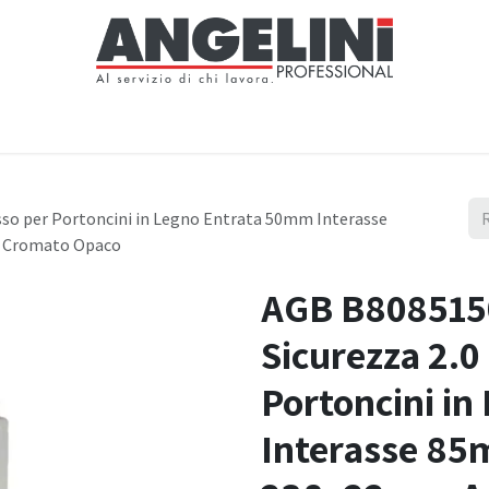
Home
Negozio
Servizi
Notizie
Chi siamo
Contattaci
sso per Portoncini in Legno Entrata 50mm Interasse
a Cromato Opaco
AGB B8085150
Sicurezza 2.0
Portoncini i
Interasse 8