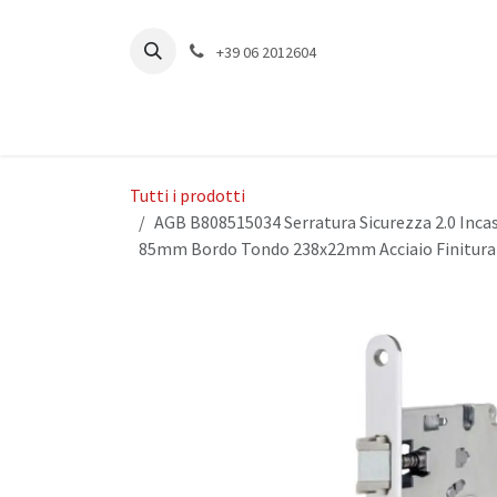
Passa al contenuto
+39 06 2012604
Tutti i prodotti
AGB B808515034 Serratura Sicurezza 2.0 Inca
85mm Bordo Tondo 238x22mm Acciaio Finitur