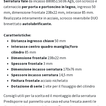
Serratura Yale
da incasso B80851.50.06 Agb, con scrocco e
catenaccio
per porta e portoncino in legno
, ingresso 50
mm, dimensione frontale 238x22 mm, interasse 85 mm.
Realizzata interamente in acciaio, scrocco reversibile DUO
brevettato
autolubrificante.
Caratteristiche:
Distanza ingresso chiave
50 mm
Interasse centro quadro maniglia/foro
cilindro
85 mm
Dimensione frontale
238x22 mm
Spessore frontale
3 mm
Dimensione incasso serratura
170x76 mm
Spessore incasso serratura
14,5 mm
Finitura frontale
acciaio nichelato
Dotazione di serie
1 vite per il fissaggio del cilindro
Consigli utili per la scelta ed il montaggio della serratura
Predisporre sul pannello una cava ed una fresata aventi le