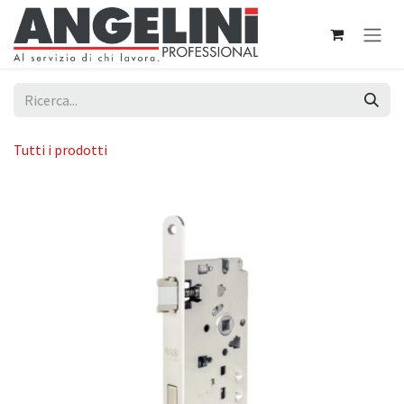
Passa al contenuto
Tutti i prodotti