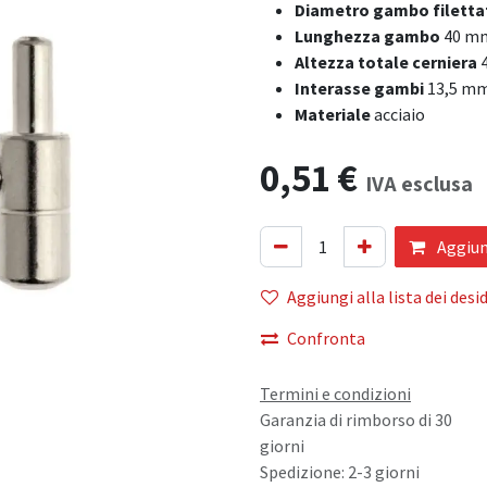
Diametro gambo filetta
Lunghezza gambo
40 m
Altezza totale cerniera
4
Interasse gambi
13,5 m
Materiale
acciaio
0,51
€
IVA esclusa
Aggiung
Aggiungi alla lista dei desid
Confronta
Termini e condizioni
Garanzia di rimborso di 30
giorni
Spedizione: 2-3 giorni