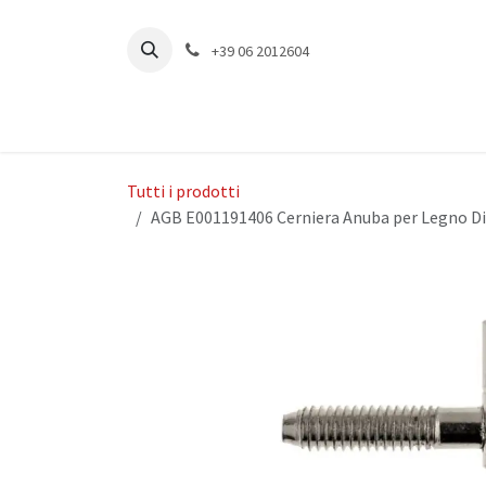
Passa al contenuto
+39 06 2012604
Tutti i prodotti
AGB E001191406 Cerniera Anuba per Legno D