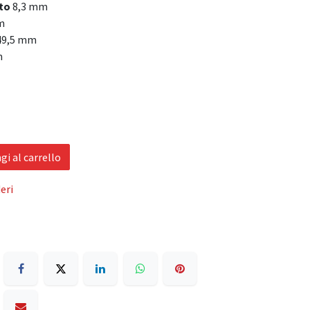
to
8,3 mm
m
9,5 mm
m
i al carrello
eri