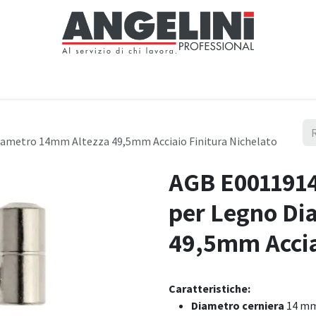
Home
Negozio
Servizi
Notizie
Chi siamo
Contattaci
iametro 14mm Altezza 49,5mm Acciaio Finitura Nichelato
AGB E0011914
per Legno Di
49,5mm Acciai
Caratteristiche:
Diametro cerniera
14 m