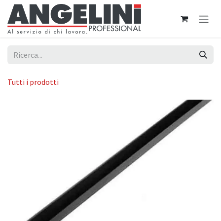
Passa al contenuto
Tutti i prodotti