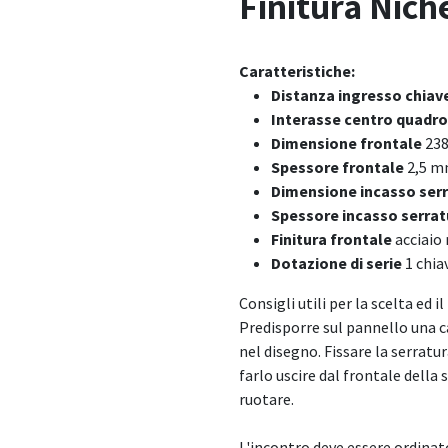
Finitura Nich
Caratteristiche:
Distanza ingresso chiav
Interasse centro quadro
Dimensione frontale
23
Spessore frontale
2,5 
Dimensione incasso ser
Spessore incasso serra
Finitura frontale
acciaio 
Dotazione di serie
1 chia
Consigli utili per la scelta ed 
Predisporre sul pannello una c
nel disegno. Fissare la serratu
farlo uscire dal frontale della 
ruotare.
L'incontro deve essere ordinato