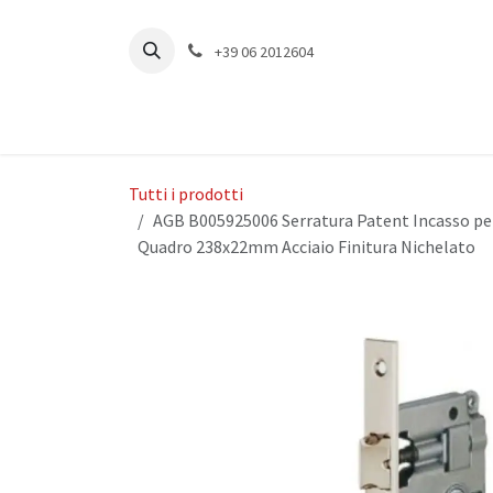
Passa al contenuto
+39 06 2012604
Tutti i prodotti
AGB B005925006 Serratura Patent Incasso p
Quadro 238x22mm Acciaio Finitura Nichelato