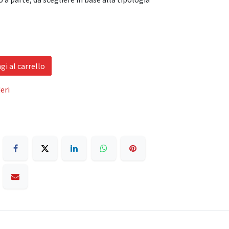
i al carrello
eri