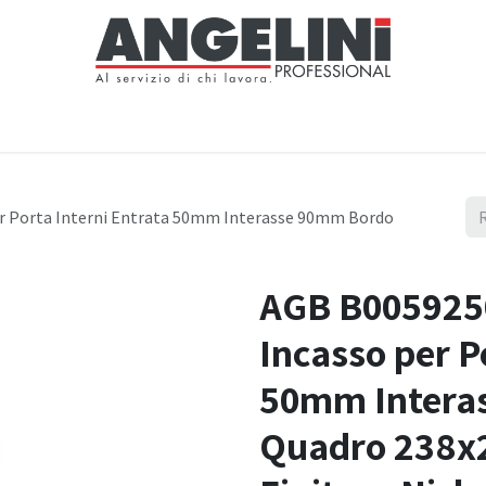
Home
Negozio
Servizi
Notizie
Chi siamo
Contattaci
er Porta Interni Entrata 50mm Interasse 90mm Bordo
AGB B0059250
Incasso per P
50mm Intera
Quadro 238x