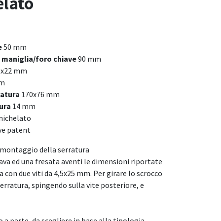
elato
e
50 mm
 maniglia/foro chiave
90 mm
8x22 mm
mm
ratura
170x76 mm
tura
14 mm
nichelato
ve patent
il montaggio della serratura
ava ed una fresata aventi le dimensioni riportate
ra con due viti da 4,5x25 mm. Per girare lo scrocco
serratura, spingendo sulla vite posteriore, e
 a parte, da scegliere in base alla tipologia