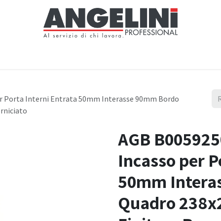
Home
Negozio
Servizi
Notizie
Chi siamo
Contattaci
er Porta Interni Entrata 50mm Interasse 90mm Bordo
rniciato
AGB B0059250
Incasso per P
50mm Intera
Quadro 238x