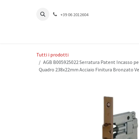
Passa al contenuto
+39 06 2012604
Tutti i prodotti
AGB B005925022 Serratura Patent Incasso p
Quadro 238x22mm Acciaio Finitura Bronzato Ve