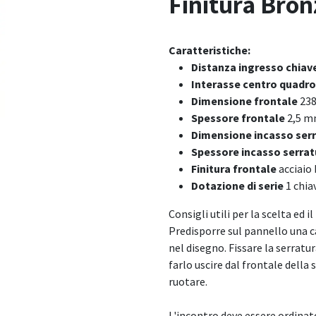
Finitura Bron
Caratteristiche:
Distanza ingresso chiav
Interasse centro quadro
Dimensione frontale
23
Spessore frontale
2,5 
Dimensione incasso ser
Spessore incasso serra
Finitura frontale
acciaio
Dotazione di serie
1 chia
Consigli utili per la scelta ed 
Predisporre sul pannello una c
nel disegno. Fissare la serratu
farlo uscire dal frontale della 
ruotare.
L'incontro deve essere ordinato