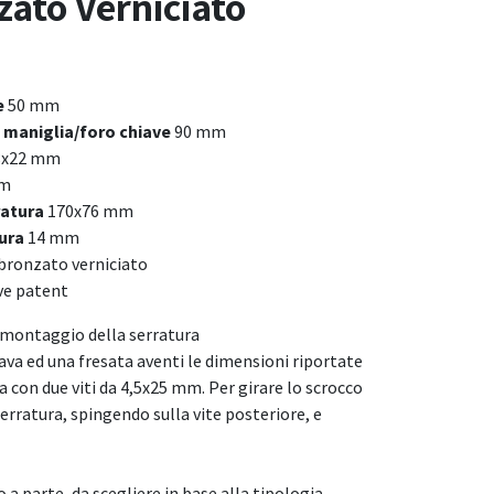
zato Verniciato
e
50 mm
 maniglia/foro chiave
90 mm
8x22 mm
mm
ratura
170x76 mm
tura
14 mm
 bronzato verniciato
ve patent
il montaggio della serratura
ava ed una fresata aventi le dimensioni riportate
ra con due viti da 4,5x25 mm. Per girare lo scrocco
serratura, spingendo sulla vite posteriore, e
 a parte, da scegliere in base alla tipologia