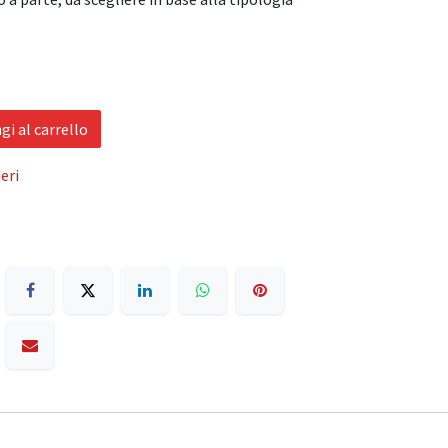
i al carrello
eri