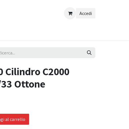
Accedi
 Cilindro C2000
/33 Ottone
a
i al carrello