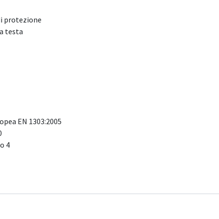
di protezione
a testa
opea EN 1303:2005
0
o 4