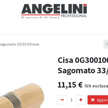
Home
Negozio
Servizi
Notizie
Chi siamo
Contattaci
0 Sagomato 33/33 Ottone
Cisa 0G300100
Sagomato 33
11,15
€
IVA esclus
Aggiung