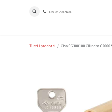
Passa al contenuto
+39 06 2012604
Tutti i prodotti
Cisa 0G300100 Cilindro C200