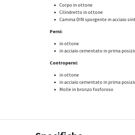
Corpo in ottone
Cilindretto in ottone
Camma DIN sporgente in acciaio sint
Perni:
in ottone
in acciaio cementato in prima posiz
Controperni:
in ottone
in acciaio cementato in prima posiz
Molle in bronzo fosforoso